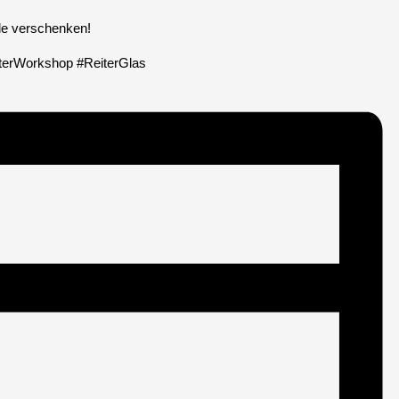
de verschenken!
terWorkshop #ReiterGlas