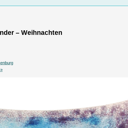
inder – Weihnachten
kenburg
n
»