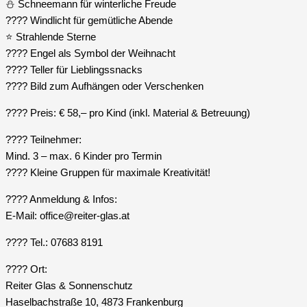
⛄ Schneemann für winterliche Freude
????️ Windlicht für gemütliche Abende
⭐ Strahlende Sterne
???? Engel als Symbol der Weihnacht
???? Teller für Lieblingssnacks
????️ Bild zum Aufhängen oder Verschenken
???? Preis: € 58,– pro Kind (inkl. Material & Betreuung)
???? Teilnehmer:
Mind. 3 – max. 6 Kinder pro Termin
???? Kleine Gruppen für maximale Kreativität!
???? Anmeldung & Infos:
E-Mail: office@reiter-glas.at
???? Tel.: 07683 8191
???? Ort:
Reiter Glas & Sonnenschutz
Haselbachstraße 10, 4873 Frankenburg