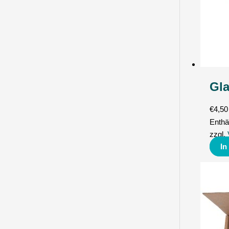
Gla
€
4,50
Enthä
zzgl.
In