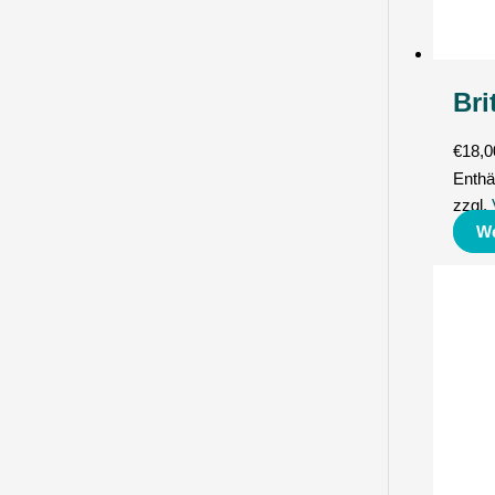
Bri
€
18,0
Enthä
zzgl.
We