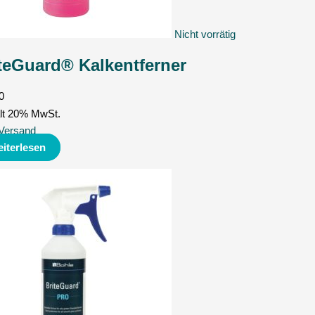
Nicht vorrätig
teGuard® Kalkentferner
0
lt 20% MwSt.
Versand
iterlesen