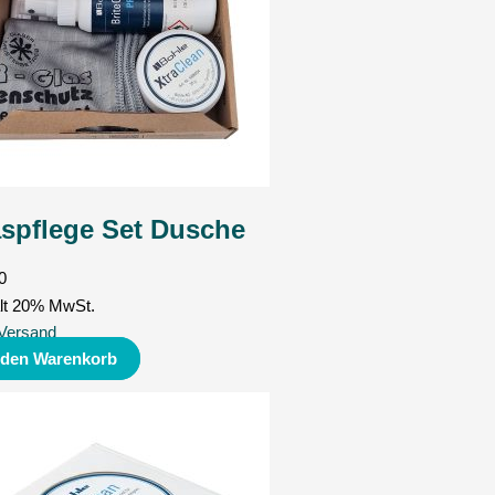
spflege Set Dusche
0
lt 20% MwSt.
Versand
 den Warenkorb