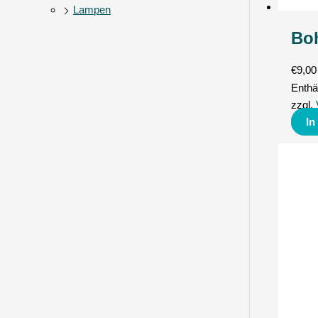
Lampen
Boh
€
9,00
Enthä
zzgl.
In