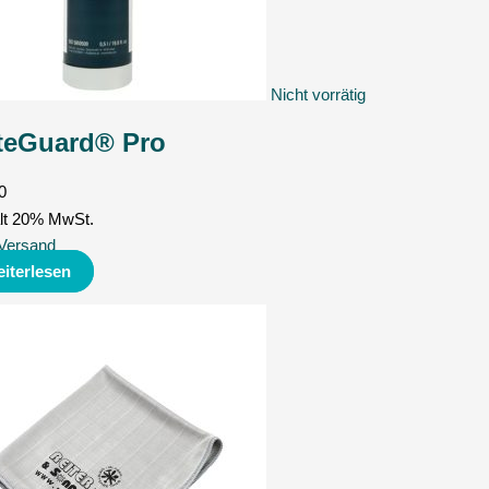
Nicht vorrätig
teGuard® Pro
0
lt 20% MwSt.
Versand
iterlesen