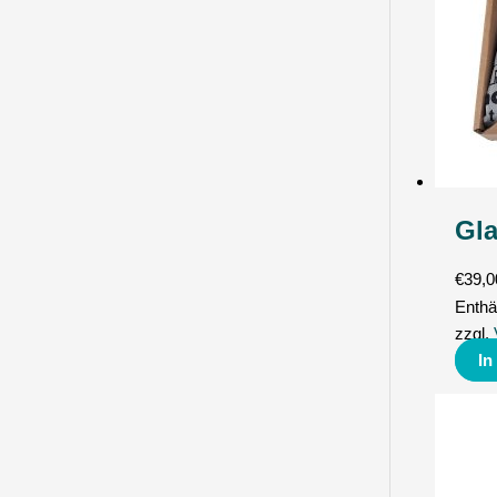
Gla
€
39,0
Enthä
zzgl.
In