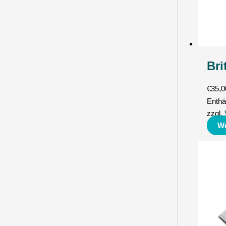
Bri
€
35,0
Enthä
zzgl.
We