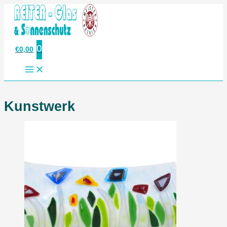
Zum
Inhalt
springen
0
€
0,00
Kunstwerk