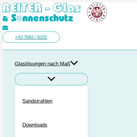
Zum
OSTER-
Kinderworkshop
Inhalt
WORKSHOP
–
springen
für
Glas
Kinder
schmelzen
I
„Ostern
+43 7683 / 8191
und
Suchen
Muttertag“
Glaslösungen nach Maß
Sandstrahlen
Downloads