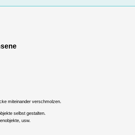
hsene
cke miteinander verschmolzen.
ekte selbst gestalten.
tenobjekte, usw.