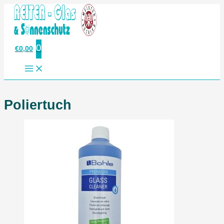
Zum
Inhalt
springen
0
€
0,00
Poliertuch