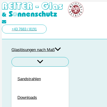
Zum
Bohle
Inhalt
Glasreiniger
springen
Premium
1L
Menge
+43 7683 / 8191
Suchen
Glaslösungen nach Maß
Sandstrahlen
Downloads